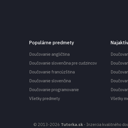
Populárne predmety
Najaktí
Doučovanie angličtina
Doučovan
Doučovanie slovenčina pre cudzincov
Doučovan
Doučovanie francúzština
Doučovan
Doučovanie slovenčina
Doučovan
Doučovanie programovanie
Doučovan
Všetky predmety
Všetky m
© 2013-2026
Tutorka.sk
- Inzercia kvalitného d