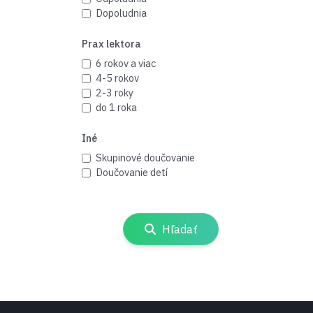
Dopoludnia
Prax lektora
6 rokov a viac
4-5 rokov
2-3 roky
do 1 roka
Iné
Skupinové doučovanie
Doučovanie detí
Hľadať