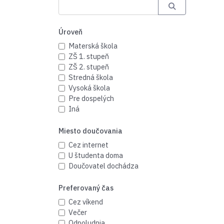
Úroveň
Materská škola
ZŠ 1. stupeň
ZŠ 2. stupeň
Stredná škola
Vysoká škola
Pre dospelých
Iná
Miesto doučovania
Cez internet
U študenta doma
Doučovatel dochádza
Preferovaný čas
Cez víkend
Večer
Odpoludnia