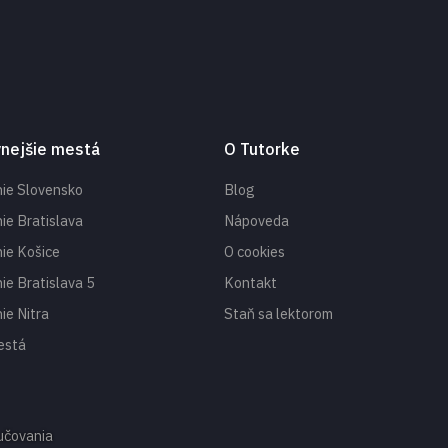
vnejšie mestá
O Tutorke
ie Slovensko
Blog
ie Bratislava
Nápoveda
ie Košice
O cookies
ie Bratislava 5
Kontakt
ie Nitra
Staň sa lektorom
está
oučovania