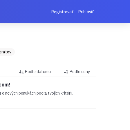
Registrovať
Prihlásiť
zerátov
Podle datumu
Podle ceny
com!
o nových ponukách podľa tvojich kritérií.