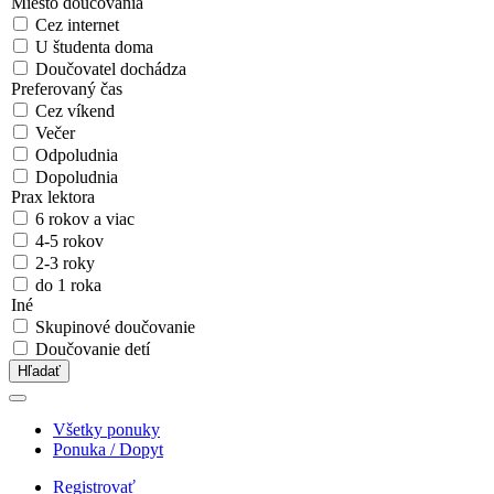
Miesto doučovania
Cez internet
U študenta doma
Doučovatel dochádza
Preferovaný čas
Cez víkend
Večer
Odpoludnia
Dopoludnia
Prax lektora
6 rokov a viac
4-5 rokov
2-3 roky
do 1 roka
Iné
Skupinové doučovanie
Doučovanie detí
Hľadať
Všetky ponuky
Ponuka / Dopyt
Registrovať