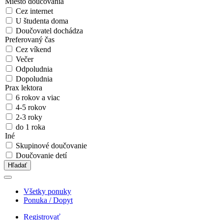
Miesto doučovania
Cez internet
U študenta doma
Doučovatel dochádza
Preferovaný čas
Cez víkend
Večer
Odpoludnia
Dopoludnia
Prax lektora
6 rokov a viac
4-5 rokov
2-3 roky
do 1 roka
Iné
Skupinové doučovanie
Doučovanie detí
Hľadať
Všetky ponuky
Ponuka / Dopyt
Registrovať